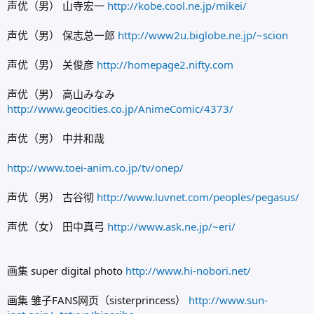
声优（男） 山寺宏一
http://kobe.cool.ne.jp/mikei/
声优（男） 保志总一郎
http://www2u.biglobe.ne.jp/~scion
声优（男） 关俊彦
http://homepage2.nifty.com
声优（男） 高山みなみ
http://www.geocities.co.jp/AnimeComic/4373/
声优（男） 中井和哉
http://www.toei-anim.co.jp/tv/onep/
声优（男） 古谷彻
http://www.luvnet.com/peoples/pegasus/
声优（女） 田中真弓
http://www.ask.ne.jp/~eri/
画集 super digital photo
http://www.hi-nobori.net/
画集 雏子FANS网页（sisterprincess）
http://www.sun-