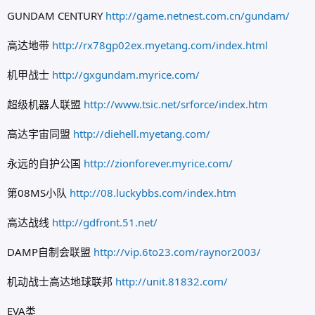
GUNDAM CENTURY
http://game.netnest.com.cn/gundam/
高达地带
http://rx78gp02ex.myetang.com/index.html
机甲战士
http://gxgundam.myrice.com/
超级机器人联盟
http://www.tsic.net/srforce/index.htm
高达宇宙同盟
http://diehell.myetang.com/
永远的自护公国
http://zionforever.myrice.com/
第08MS小队
http://08.luckybbs.com/index.htm
高达战线
http://gdfront.51.net/
DAMP自制会联盟
http://vip.6to23.com/raynor2003/
机动战士高达地球联邦
http://unit.81832.com/
EVA类