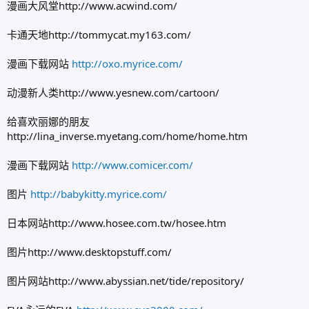
漫画大风堂http://www.acwind.com/
卡通天地http://tommycat.my163.com/
漫画下载网站
http://oxo.myrice.com/
动漫新人类http://www.yesnew.com/cartoon/
给喜欢丽娜的朋友
http://lina_inverse.myetang.com/home/home.htm
漫画下载网站
http://www.comicer.com/
图片
http://babykitty.myrice.com/
日本网站http://www.hosee.com.tw/hosee.htm
图片http://www.desktopstuff.com/
图片网站http://www.abyssian.net/tide/repository/