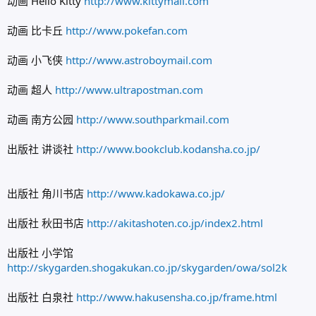
动画 Hello Kitty
http://www.kittymail.com
动画 比卡丘
http://www.pokefan.com
动画 小飞侠
http://www.astroboymail.com
动画 超人
http://www.ultrapostman.com
动画 南方公园
http://www.southparkmail.com
出版社 讲谈社
http://www.bookclub.kodansha.co.jp/
出版社 角川书店
http://www.kadokawa.co.jp/
出版社 秋田书店
http://akitashoten.co.jp/index2.html
出版社 小学馆
http://skygarden.shogakukan.co.jp/skygarden/owa/sol2k
出版社 白泉社
http://www.hakusensha.co.jp/frame.html