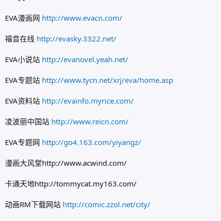
EVA漫画网
http://www.evacn.com/
福音在线
http://evasky.3322.net/
EVA小说站
http://evanovel.yeah.net/
EVA专题站
http://www.tycn.net/xrj/eva/home.asp
EVA资料站
http://evainfo.myrice.com/
凌波丽中国站
http://www.reicn.com/
EVA专题网
http://go4.163.com/yiyangz/
漫画大风堂http://www.acwind.com/
卡通天地http://tommycat.my163.com/
动画RM下载网站
http://comic.zzol.net/city/