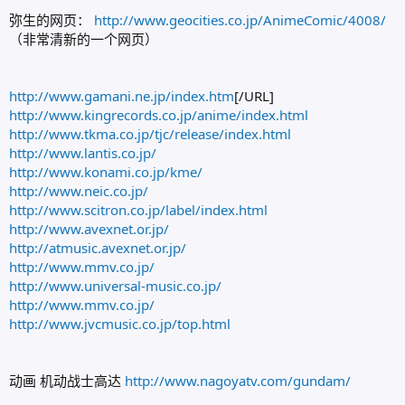
弥生的网页：
http://www.geocities.co.jp/AnimeComic/4008/
（非常清新的一个网页）
http://www.gamani.ne.jp/index.htm
[/URL]
http://www.kingrecords.co.jp/anime/index.html
http://www.tkma.co.jp/tjc/release/index.html
http://www.lantis.co.jp/
http://www.konami.co.jp/kme/
http://www.neic.co.jp/
http://www.scitron.co.jp/label/index.html
http://www.avexnet.or.jp/
http://atmusic.avexnet.or.jp/
http://www.mmv.co.jp/
http://www.universal-music.co.jp/
http://www.mmv.co.jp/
http://www.jvcmusic.co.jp/top.html
动画 机动战士高达
http://www.nagoyatv.com/gundam/