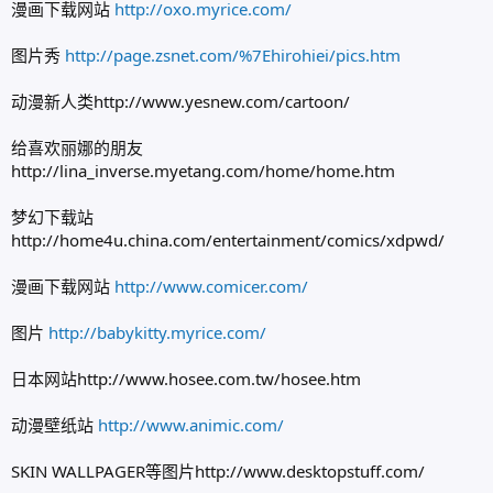
漫画下载网站
http://oxo.myrice.com/
图片秀
http://page.zsnet.com/%7Ehirohiei/pics.htm
动漫新人类http://www.yesnew.com/cartoon/
给喜欢丽娜的朋友
http://lina_inverse.myetang.com/home/home.htm
梦幻下载站
http://home4u.china.com/entertainment/comics/xdpwd/
漫画下载网站
http://www.comicer.com/
图片
http://babykitty.myrice.com/
日本网站http://www.hosee.com.tw/hosee.htm
动漫壁纸站
http://www.animic.com/
SKIN WALLPAGER等图片http://www.desktopstuff.com/