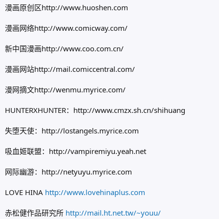
漫画原创区http://www.huoshen.com
漫画网络http://www.comicway.com/
新中国漫画http://www.coo.com.cn/
漫画网站http://mail.comiccentral.com/
漫网摘文http://wenmu.myrice.com/
HUNTERXHUNTER：http://www.cmzx.sh.cn/shihuang
失堕天使：http://lostangels.myrice.com
吸血姬联盟：http://vampiremiyu.yeah.net
网际幽游：http://netyuyu.myrice.com
LOVE HINA
http://www.lovehinaplus.com
赤松健作品研究所
http://mail.ht.net.tw/~youu/