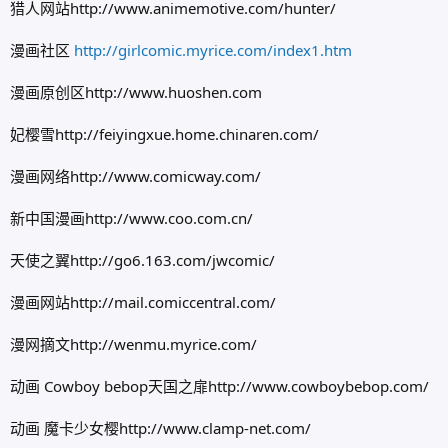
猎人网站http://www.animemotive.com/hunter/
漫画社区
http://girlcomic.myrice.com/index1.htm
漫画原创区http://www.huoshen.com
妃樱雪http://feiyingxue.home.chinaren.com/
漫画网络http://www.comicway.com/
新中国漫画http://www.coo.com.cn/
天使之翼http://go6.163.com/jwcomic/
漫画网站http://mail.comiccentral.com/
漫网摘文http://wenmu.myrice.com/
动画 Cowboy bebop天国之扉http://www.cowboybebop.com/
动画 魔卡少女樱http://www.clamp-net.com/