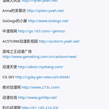
漫画大风堂
http://hylwr.yeah.net/
Anna的芙蓉坊
http://qslwn.yeah.net/
SixDogs的小屋
http://www.sixdogs.net/
中漫商网
http://go.163.com/~gemoz/
ACSTORM动漫影视园
http://acstorm.yeah.net/
游戏之王动漫广场
http://www.gameking.com.cn/cartoon/new/
动漫天使
http://abozi.myetang.com/
CG SKY
http://cgsky.gen-new.com:6666/
绝对动漫网
http://www.273c.com/
动漫在线
http://www.gohttp.net/
妙の动漫网
http://61.145.214.33/