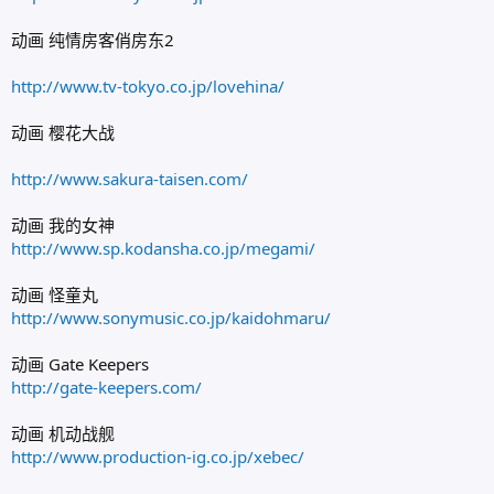
动画 纯情房客俏房东2
http://www.tv-tokyo.co.jp/lovehina/
动画 樱花大战
http://www.sakura-taisen.com/
动画 我的女神
http://www.sp.kodansha.co.jp/megami/
动画 怪童丸
http://www.sonymusic.co.jp/kaidohmaru/
动画 Gate Keepers
http://gate-keepers.com/
动画 机动战舰
http://www.production-ig.co.jp/xebec/