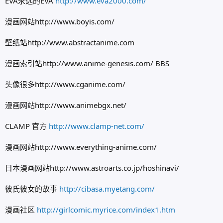
EVA永远的EVA
http://www.eva2000.com/
漫画网站http://www.boyis.com/
壁纸站http://www.abstractanime.com
漫画索引站http://www.anime-genesis.com/ BBS
头像很多http://www.cganime.com/
漫画网站http://www.animebgx.net/
CLAMP 官方
http://www.clamp-net.com/
漫画网站http://www.everything-anime.com/
日本漫画网站http://www.astroarts.co.jp/hoshinavi/
彼氏彼女的故事
http://cibasa.myetang.com/
漫画社区
http://girlcomic.myrice.com/index1.htm