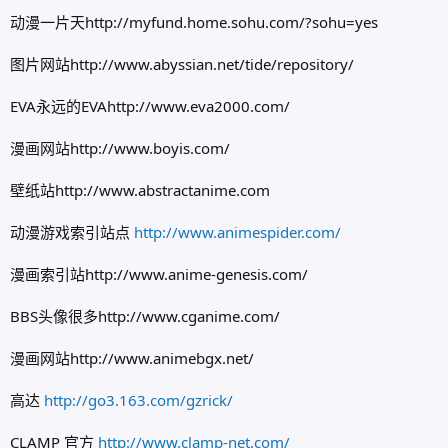
动漫一片天http://myfund.home.sohu.com/?sohu=yes
图片网站http://www.abyssian.net/tide/repository/
EVA永远的EVAhttp://www.eva2000.com/
漫画网站http://www.boyis.com/
壁纸站http://www.abstractanime.com
动漫游戏索引站点
http://www.animespider.com/
漫画索引站http://www.anime-genesis.com/
BBS头像很多http://www.cganime.com/
漫画网站http://www.animebgx.net/
高达
http://go3.163.com/gzrick/
CLAMP 官方
http://www.clamp-net.com/