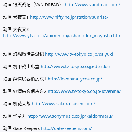
动画 毁灭战记（VAN DREAD）
http://www.vandread.com/
动画 犬夜叉1
http://www.nifty.ne.jp/station/sunrise/
动画 犬夜叉2
http://www.ytv.co.jp/anime/inuyasha/index_inuyasha.html
动画 幻想魔传最游记
http://www.tv-tokyo.co.jp/saiyuki
动画 机甲战士电童
http://www.tv-tokyo.co.jp/dendoh
动画 纯情房客俏房东1
http://lovehina.lycos.co.jp/
动画 纯情房客俏房东2
http://www.tv-tokyo.co.jp/lovehina/
动画 樱花大战
http://www.sakura-taisen.com/
动画 怪童丸
http://www.sonymusic.co.jp/kaidohmaru/
动画 Gate Keepers
http://gate-keepers.com/