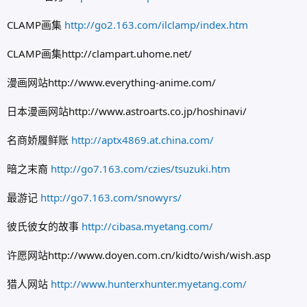
CLAMP画集
http://go2.163.com/ilclamp/index.htm
CLAMP画集http://clampart.uhome.net/
漫画网站http://www.everything-anime.com/
日本漫画网站http://www.astroarts.co.jp/hoshinavi/
名商娇履鲜账
http://aptx4869.at.china.com/
暗之末裔
http://go7.163.com/czies/tsuzuki.htm
最游记
http://go7.163.com/snowyrs/
彼氏彼女的故事
http://cibasa.myetang.com/
许愿网站http://www.doyen.com.cn/kidto/wish/wish.asp
猎人网站
http://www.hunterxhunter.myetang.com/