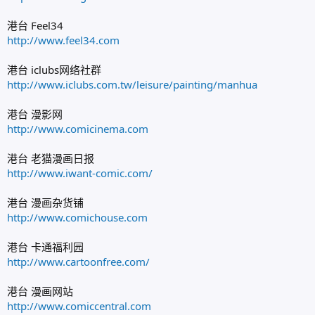
港台 Feel34
http://www.feel34.com
港台 iclubs网络社群
http://www.iclubs.com.tw/leisure/painting/manhua
港台 漫影网
http://www.comicinema.com
港台 老猫漫画日报
http://www.iwant-comic.com/
港台 漫画杂货铺
http://www.comichouse.com
港台 卡通福利园
http://www.cartoonfree.com/
港台 漫画网站
http://www.comiccentral.com