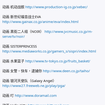
动画 机动战舰
http://www.production-ig.co.jp/xebec/
动画 新世纪福音战士EVA
http://www.gainax.co.jp/anime/eva/index.html
动画 黑街二人组（NOIR）
http://www.jvcmusic.co.jp/m-
serve/tv/noir/
动画 SISTERPRINCESS
http://www.mediaworks.co.jp/gamers_s/sispri/index.html
动画 水果篮子
http://www.tv-tokyo.co.jp/fruits_basket/
动画 女警・快车・逮捕你
http://www.deen.co.jp/taiho/
动画 银河天使队（Galaxy Angel）
http://www27.freeweb.ne.jp/play/pga/
动画 叮
http://www.doramail.com