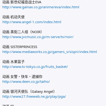
动画 新世纪福音战士EVA
http://www.gainax.co.jp/anime/eva/index.html
动画 机动天使
http://www.angel-1.com/index.html
动画 黑街二人组（NOIR）
http://www.jvcmusic.co.jp/m-serve/tv/noir/
动画 SISTERPRINCESS
http://www.mediaworks.co.jp/gamers_s/sispri/index.html
动画 水果篮子
http://www.tv-tokyo.co.jp/fruits_basket/
动画 女警・快车・逮捕你
http://www.deen.co.jp/taiho/
动画 银河天使队（Galaxy Angel）
http://www27.freeweb.ne.jp/play/pga/