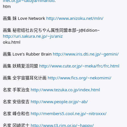
inet.or.jp/~tatuya/hinaribo
.
htm
画集 妹 Love Network
http://www.anizoku.net/mln/
画集 秘密结社お兄ちやん属性同盟本部~J@Edition~
http://uri.sakura.ne.jp/~js/aniz
oku.html
画集 Love's Rubber Brain
http://www.iris.dti.ne.jp/~gemini/
画集 妖精复活同盟
http://www.cute.or.jp/~meka/frc/frc.html
画集 全宇宙猫耳化计画
http://www.fics.org/~nekomimi/
名家 手冢治虫
http://www.tezuka.co.jp/index.html
名家 安倍俊吉
http://www.people.or.jp/~ab/
名家 峰仓和也
http://members5.cool.ne.jp/~nitroxxx/
名家 冈崎武士
http://www.t3.rim.or.jp/~happy/