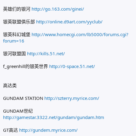
英雄们的银河
http://go.163.com/ginei/
银英联盟俱乐部
http://online.d9art.com/yyclub/
银英科幻城堡
http://www.homecgi.com/lb5000/forums.cgi?
forum=16
银河联盟国
http://kills.51.net/
f_greenhill的银英世界
http://0-space.51.net/
高达类
GUNDAM STATION
http://szterry.myrice.com/
GUNDAM世纪
http://gamestar.3322.net/gundam/gundam.htm
GT高达
http://gundem.myrice.com/