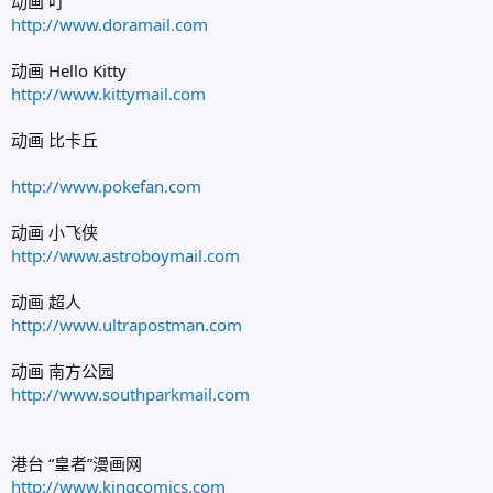
动画 叮
http://www.doramail.com
动画 Hello Kitty
http://www.kittymail.com
动画 比卡丘
http://www.pokefan.com
动画 小飞侠
http://www.astroboymail.com
动画 超人
http://www.ultrapostman.com
动画 南方公园
http://www.southparkmail.com
港台 “皇者”漫画网
http://www.kingcomics.com