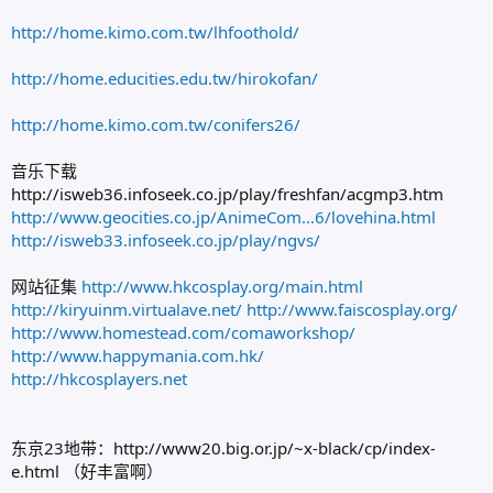
http://home.kimo.com.tw/lhfoothold/
http://home.educities.edu.tw/hirokofan/
http://home.kimo.com.tw/conifers26/
音乐下载
http://isweb36.infoseek.co.jp/play/freshfan/acgmp3.htm
http://www.geocities.co.jp/AnimeCom...6/lovehina.html
http://isweb33.infoseek.co.jp/play/ngvs/
网站征集
http://www.hkcosplay.org/main.html
http://kiryuinm.virtualave.net/
http://www.faiscosplay.org/
http://www.homestead.com/comaworkshop/
http://www.happymania.com.hk/
http://hkcosplayers.net
东京23地带：http://www20.big.or.jp/~x-black/cp/index-
e.html （好丰富啊）