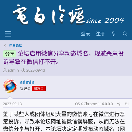
登录
注册
电白论坛
论坛启用微信分享动态域名，规避恶意投
分享
诉导致在微信打不开。
主
开
admin
2023-09-13
题
始
发
时
admin
起
间
管理员
管理员
人
2023-09-13
OS X Chrome 116.0.0.0
#1
鉴于某些人或团体组织大量的微信账号在微信进行恶
意投诉，导致本论坛网址被微信误屏蔽，从而无法在
微信分享与打开，本论坛决定定期发布动态域名（网