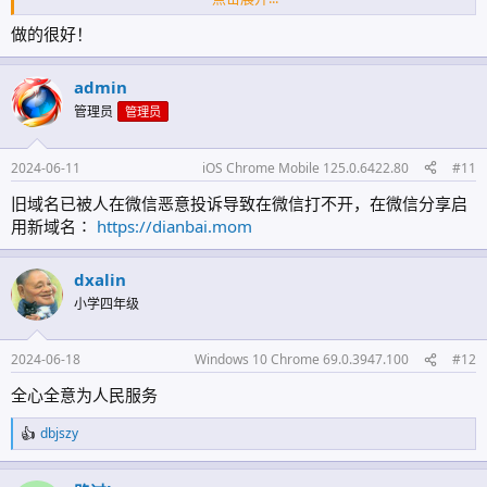
敬告某些人，请不要做徒劳的事情，一个网址就20
做的很好！
元人民币而已，你们花费大量的人力物力，我们只
要20元就解决。
admin
管理员
管理员
微信可分享：
https://dianbai.xyz
2024-06-11
iOS Chrome Mobile 125.0.6422.80
#11
浏览附件367053
旧域名已被人在微信恶意投诉导致在微信打不开，在微信分享启
用新域名∶
https://dianbai.mom
dxalin
小学四年级
2024-06-18
Windows 10 Chrome 69.0.3947.100
#12
全心全意为人民服务
dbjszy
反
馈
: