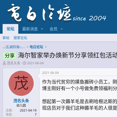
论坛
最新消息
会员
新帖
搜索论坛
...:五湖四海::... .
电白论坛
海尔智家举办焕新节分享领红包活动
分享
主
开
茂名头条
2021-06-04
题
始
发
时
2021-06-04
起
间
茂
作为当代贫穷的摸鱼搬砖小员工，
人
博主刚好有一个小号做免费领福利
茂名头条
想起第一次薅羊毛是去刷哈根达斯
幼儿园
现店员对于我们这种薅羊毛的人很是
注册
2021-04-19
消息
7