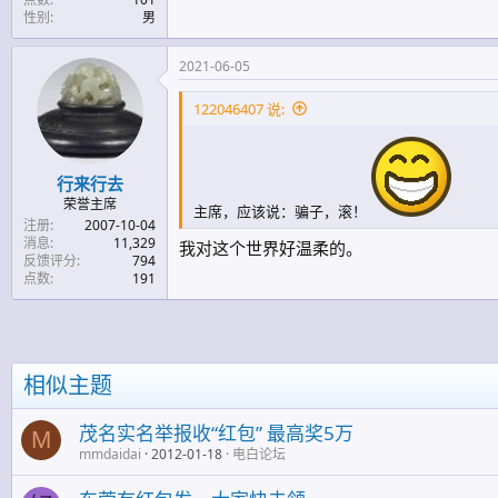
性别
男
2021-06-05
122046407 说:
行来行去
荣誉主席
主席，应该说：骗子，滚！
注册
2007-10-04
消息
11,329
我对这个世界好温柔的。
反馈评分
794
点数
191
相似主题
茂名实名举报收“红包” 最高奖5万
M
mmdaidai
2012-01-18
电白论坛