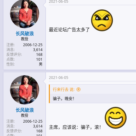
2021-06-05
最近论坛广告太多了
长风破浪
教授
注册
2006-12-25
消息
3,614
反馈评分
168
点数
101
性别
男
2021-06-05
行来行去 说:
骗子。晚安！
长风破浪
教授
注册
2006-12-25
消息
3,614
主席，应该说：骗子，滚！
反馈评分
168
点数
101