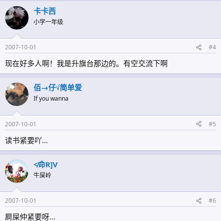
卡卡西
小学一年级
2007-10-01
#4
现在好多人啊！我是升旗台那边的。有空交流下啊
佰→仔√简单爱
If you wanna
2007-10-01
#5
读书紧要吖...
≮命R]V
牛屎岭
2007-10-01
#6
屙屎仲紧要呀...