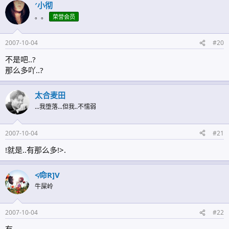
′小彻
。。
荣誉会员
2007-10-04
#20
不是吧..?
那么多吖..?
太合麦田
...我堕落...但我..不懦弱
2007-10-04
#21
!就是..有那么多!>.
≮命R]V
牛屎岭
2007-10-04
#22