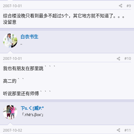
2007-10-01
#9
综合楼没晚只看到最多不超过5个，其它地方就不知道了。。。
没留意
白衣书生
..
2007-10-01
#10
我也有朋友在那里跳｀｀｀
高二的｀｀
听说那里还有师傅｀｀｀
ㄗs.く[臧P.°
「.тhē′s.βox′」
2007-10-02
#11