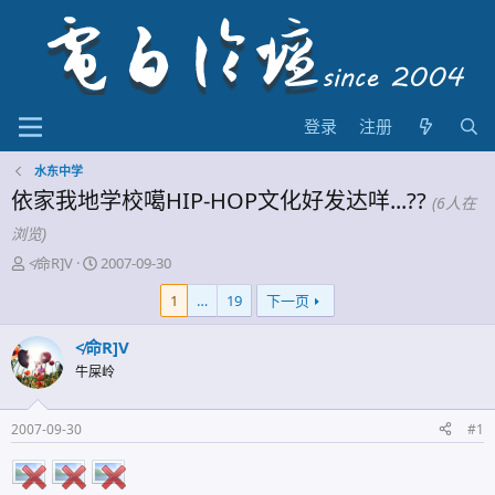
登录
注册
水东中学
依家我地学校噶HIP-HOP文化好发达咩...??
(6人在
浏览)
主
开
≮命R]V
2007-09-30
题
始
1
…
19
下一页
发
时
起
间
人
≮命R]V
牛屎岭
2007-09-30
#1