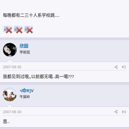
每晚都有二三十人系学校跳....
欣囡
学前班
2007-09-30
#2
我都见到过哦,,以前都无噶..高一噶???
≮命R]V
牛屎岭
2007-09-30
#3
恩..