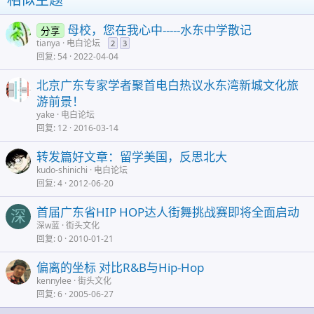
母校，您在我心中-----水东中学散记
分享
tianya
电白论坛
2
3
回复
54
2022-04-04
北京广东专家学者聚首电白热议水东湾新城文化旅
游前景！
yake
电白论坛
回复
12
2016-03-14
转发篇好文章：留学美国，反思北大
kudo-shinichi
电白论坛
回复
4
2012-06-20
首届广东省HIP HOP达人街舞挑战赛即将全面启动
深
深w蓝
街头文化
回复
0
2010-01-21
偏离的坐标 对比R&B与Hip-Hop
kennylee
街头文化
回复
6
2005-06-27