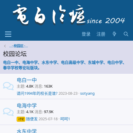
登录
注册
...::校园区::...
校园论坛
电白一中、电海中学、水东中学、电白高级中学、东城中学、电白中学、
春华学校等论坛版块。
电白一中
主题
4.8K
消息
163K
请问1994年的校长是谁?
2023-08-23
sotyang
电海中学
主题
4.1K
消息
97.9K
随便发
2025-07-18
呵呵1
讨论
水东中学