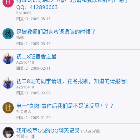
H
QQ：412896663
hb10086
回复
0
2009-05-15
是被教师们甜言蜜语诱骗的时候了
杨
杨柳
回复
1
2009-03-16
初二8班宿舍之最
AZ510410
回复
2
2009-02-11
初二8班的同学请进，花名报聊，知道的请报哦！
AZ510410
回复
0
2009-02-06
电一“臭肉”事件后我们是不是该反思？？？
社
社会与人
回复
1
2009-01-29
我和校草GG的QQ聊天记录
(1人在浏览)
‘希希.o
2