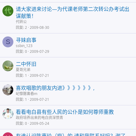
请大家进来讨论―为代课老师第二次转公办考试出
代
谋献策！
代转公
回复
2
2009-08-30
寻妹启事
S
ssbin_123
回复
0
2009-07-29
二中怀旧
夏哥兄弟
回复
1
2009-07-21
喜欢唱歌的朋友内进》》》》》》,
屺懔髂軎舂m
回复
1
2009-07-21
看看电白县有些人民的公仆是如何尊师重教
政府培养出来的电白资深愤青
回复
0
2009-05-24
有谁认识陈惠玲（梅）的.请和我联系好吗？谢了