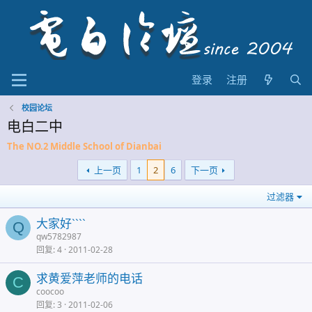
登录
注册
校园论坛
电白二中
The NO.2 Middle School of Dianbai
上一页
1
2
6
下一页
过滤器
大家好````
Q
qw5782987
回复
4
2011-02-28
求黄爱萍老师的电话
C
coocoo
回复
3
2011-02-06