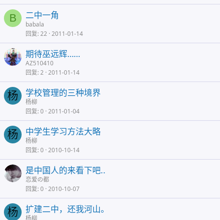
二中一角
B
babala
回复
22
2011-01-14
期待巫远辉……
AZ510410
回复
2
2011-01-14
学校管理的三种境界
杨
杨柳
回复
0
2011-01-04
中学生学习方法大略
杨
杨柳
回复
0
2010-10-14
是中国人的来看下吧..
恋爱の都
回复
0
2010-10-07
扩建二中，还我河山。
杨
杨柳