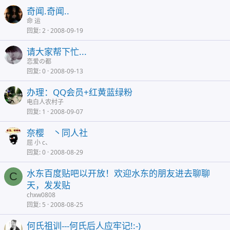
奇闻.奇闻..
命 运
回复
2
2008-09-19
请大家帮下忙...
恋爱の都
回复
0
2008-09-13
办理：QQ会员+红黄蓝绿粉
电白人农村子
回复
1
2008-09-07
奈樱 丶同人社
屈 小 c、
回复
0
2008-08-29
水东百度贴吧以开放！欢迎水东的朋友进去聊聊
C
天，发发贴
chxw0808
回复
5
2008-08-25
何氏祖训---何氏后人应牢记!:-)