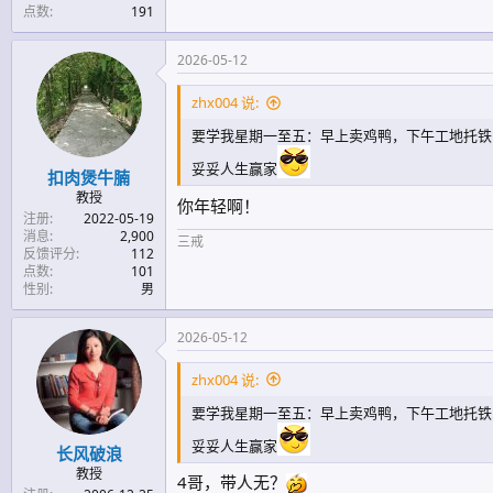
点数
191
2026-05-12
zhx004 说:
要学我星期一至五：早上卖鸡鸭，下午工地托铁
妥妥人生赢家
扣肉煲牛腩
教授
你年轻啊！
注册
2022-05-19
消息
2,900
三戒
反馈评分
112
点数
101
性别
男
2026-05-12
zhx004 说:
要学我星期一至五：早上卖鸡鸭，下午工地托铁
妥妥人生赢家
长风破浪
教授
4哥，带人无？