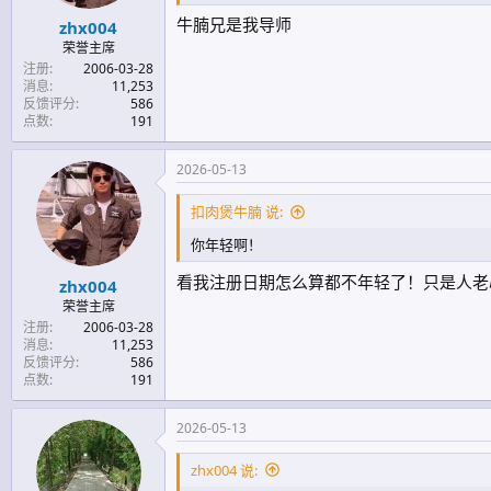
牛腩兄是我导师
zhx004
荣誉主席
注册
2006-03-28
消息
11,253
反馈评分
586
点数
191
2026-05-13
扣肉煲牛腩 说:
你年轻啊！
看我注册日期怎么算都不年轻了！只是人
zhx004
荣誉主席
注册
2006-03-28
消息
11,253
反馈评分
586
点数
191
2026-05-13
zhx004 说: