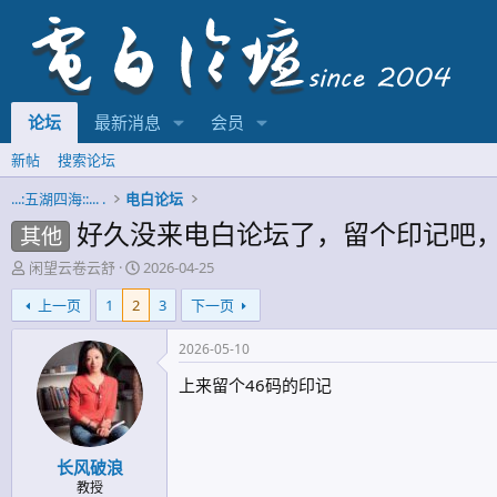
论坛
最新消息
会员
新帖
搜索论坛
...:五湖四海::... .
电白论坛
好久没来电白论坛了，留个印记吧，
其他
主
开
闲望云卷云舒
2026-04-25
题
始
上一页
1
2
3
下一页
发
时
起
间
人
2026-05-10
上来留个46码的印记
长风破浪
教授