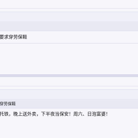
要求穿劳保鞋
穿劳保鞋
托铁，晚上送外卖，下半夜当保安！周六、日泡富婆！