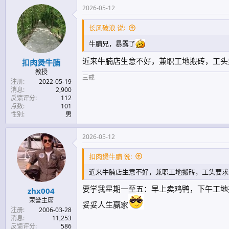
2026-05-12
长风破浪 说:
牛腩兄，暴露了
近来牛腩店生意不好，兼职工地搬砖，工头
扣肉煲牛腩
教授
三戒
注册
2022-05-19
消息
2,900
反馈评分
112
点数
101
性别
男
2026-05-12
扣肉煲牛腩 说:
近来牛腩店生意不好，兼职工地搬砖，工头要求
要学我星期一至五：早上卖鸡鸭，下午工地
zhx004
荣誉主席
妥妥人生赢家
注册
2006-03-28
消息
11,253
反馈评分
586