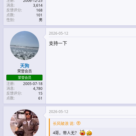
注册
2006-12-25
消息
3,614
反馈评分
168
点数
101
性别
男
2026-05-12
支持一下
天狗
荣誉会员
荣誉会员
注册
2005-07-18
消息
4,780
反馈评分
15
点数
61
2026-05-12
长风破浪 说:
4哥，带人无？