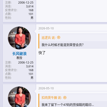
注册
2006-12-25
消息
3,614
反馈评分
168
点数
101
性别
男
2026-05-10
巡逻兵 说:
我什么时候才能混到荣誉会员？
快了
长风破浪
教授
注册
2006-12-25
消息
3,614
反馈评分
168
点数
101
性别
男
2026-05-10
扣肉煲牛腩 说:
我来了留下一个47码的劳保鞋的鞋印…