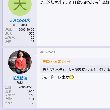
天
要上论坛太难了，而且感觉论坛没有什么好
天涯COOL客
高中一年级
注册
2005-10-05
消息
570
反馈评分
26
点数
11
2026-05-11
天涯COOL客 说:
要上论坛太难了，而且感觉论坛没有什么好价值
老兄，你可以来发
长风破浪
教授
注册
2006-12-25
消息
3,614
反馈评分
168
点数
101
性别
男