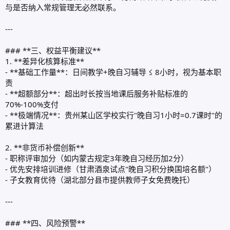
与是否纳入常规管理无必然联系。
---
### **三、权益平衡建议**
1. **差异化核算标准**
- **基础工作量**：日间教学+晚自习辅导 ≤ 8小时，视为基本职
责
- **超额部分**：超出时长按当地课后服务补贴标准的
70%-100%支付
- **极端情况**：贵州某山区学校实行"晚自习1小时=0.7课时"的
累进计算法
2. **非货币补偿创新**
- 职称评审加分（如内蒙古规定3年晚自习经历加2分）
- 优先安排培训进修（甘肃酒泉试点"晚自习积分换国培名额"）
- 子女教育优待（湖北部分县市提供教师子女免费晚托）
---
### **四、风险预警**