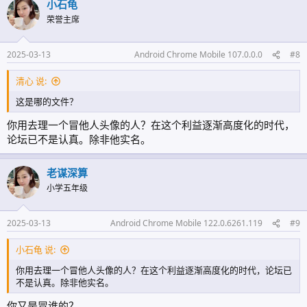
小石龟
如山东潍坊实行的"延时服务1小时=0.5天调休"制度。
荣誉主席
### 三、实施路径优化
1. **动态评估机制**：建立"家长需求度+教师承受度+学生受益度"三维
2025-03-13
Android Chrome Mobile 107.0.0.0
#8
评估模型，设置30%的参与率预警线，低于该阈值自动触发服务调整程
序。
清心 说:
2. **资源整合方案**：
这是哪的文件？
- 引入师范院校实习生、退休教师等补充力量
- 开发"数字晚辅"平台，共享优质教育资源
你用去理一个冒他人头像的人？在这个利益逐渐高度化的时代，
- 试点"校车晚班+集中晚修"新模式，缩短教师值守时长
论坛已不是认真。除非他实名。
### 四、风险防范措施
1. **法律合规性**：严格落实《教师法》关于"平均每日工作时间不超
老谋深算
过八小时"的规定，通过智能考勤系统监控工作时长。
小学五年级
2. **质量监控体系**：制定《晚自习服务标准》，禁止集体授课、考
试训练，重点提供作业辅导与答疑服务。
2025-03-13
Android Chrome Mobile 122.0.6261.119
#9
建议采取"三年过渡期"策略：2024年试点差异化补贴，2025年完善补偿
小石龟 说:
机制，2026年全面实现规范化管理。在政策落地前，可通过家长委员
会民主决议，采取"自愿托管+成本分担"过渡方案，确保教育服务不断
你用去理一个冒他人头像的人？在这个利益逐渐高度化的时代，论坛已
档。最终目标是构建既能保障学生学习权益，又尊重教师劳动价值的良
不是认真。除非他实名。
性教育生态。
你又是冒谁的？