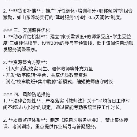
2. **非货币补偿**：推广"弹性调休+培训积分+职称倾斜"等组合
激励，如山东潍坊实行的"延时服务1小时=0.5天调休"制度。
### 三、实施路径优化
1. **动态评估机制**：建立"家长需求度+教师承受度+学生受益
度"三维评估模型，设置30%的参与率预警线，低于该阈值自动触
发服务调整程序。
2. **资源整合方案**：
- 引入师范院校实习生、退休教师等补充力量
- 开发"数字晚辅"平台，共享优质教育资源
- 试点"校车晚班+集中晚修"新模式，缩短教师值守时长
### 四、风险防范措施
1. **法律合规性**：严格落实《教师法》关于"平均每日工作时
间不超过八小时"的规定，通过智能考勤系统监控工作时长。
2. **质量监控体系**：制定《晚自习服务标准》，禁止集体授
课、考试训练，重点提供作业辅导与答疑服务。