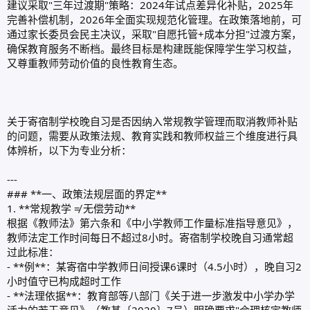
建议采取"三年过渡期"策略：2024年试点差异化补贴，2025年
完善补偿机制，2026年全面实现规范化管理。在政策落地前，可
通过家长委员会民主决议，采取"自愿托管+成本分担"过渡方案，
确保教育服务不断档。最终目标是构建既能保障学生学习权益，
又尊重教师劳动价值的良性教育生态。
关于寄宿制学校晚自习是否因纳入常规教学管理而取消教师补贴
的问题，需要从政策法规、教育实践和教师权益三个维度进行具
体辨析，以下为专业分析：
---
### **一、政策法规层面的界定**
1. **常规教学 ≠ 无偿劳动**
根据《教师法》第六条和《中小学教师工作量标准指导意见》，
教师法定工作时间每日不超过8小时。寄宿制学校晚自习通常超
过此标准：
- **例**：某寄宿中学教师日间授课6课时（4.5小时），晚自习2
小时值守已构成超时工作
- **法理依据**：教育部等八部门《关于进一步激发中小学办学
活力的若干意见》（教基〔2020〕7号）明确要求"合理核定教师