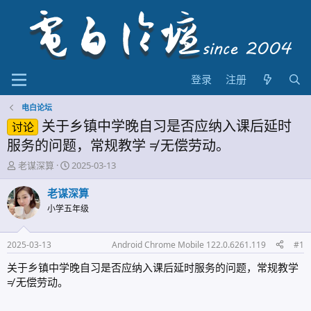
登录
注册
电白论坛
关于乡镇中学晚自习是否应纳入课后延时
讨论
服务的问题，常规教学 ≠ 无偿劳动。
主
开
老谋深算
2025-03-13
题
始
发
时
老谋深算
起
间
小学五年级
人
2025-03-13
Android Chrome Mobile 122.0.6261.119
#1
关于乡镇中学晚自习是否应纳入课后延时服务的问题，常规教学
≠ 无偿劳动。