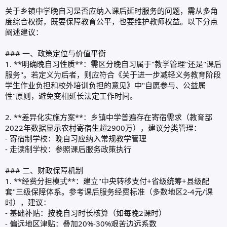
关于乡镇中学晚自习是否应纳入课后延时服务的问题，需从多角
度综合权衡，既要保障教育公平，也要维护教师权益。以下分点
阐述建议：
### 一、政策定位与价值平衡
1. **明确晚自习性质**：需区分晚自习属于"教学管理"还是"课后
服务"。若定义为后者，则应符合《关于进一步减轻义务教育阶段
学生作业负担和校外培训负担的意见》中"自愿参与、公益属
性"原则，避免变相延长法定工作时间。
2. **差异化实施方案**：乡镇中学普遍存在寄宿需求（教育部
2022年数据显示农村寄宿生超2900万），建议分类管理：
- 寄宿制学校：晚自习应纳入常规教学管理
- 走读制学校：参照课后服务政策执行
### 二、财政保障机制
1. **经费分担模式**：建立"中央转移支付+省级统筹+县级配
套"三级保障体系。参考课后服务经费标准（多数地区2-4元/课
时），建议：
- 基础补贴：按晚自习时长核算（如每晚2课时）
- 偏远地区津贴：叠加20%-30%艰苦边远系数