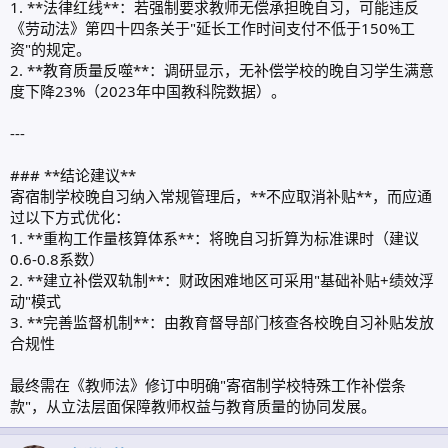
1. **法律红线**：若强制要求教师无偿承担晚自习，可能违反
《劳动法》第四十四条关于"延长工作时间支付不低于150%工
资"的规定。
2. **教育质量反噬**：调研显示，无补偿学校的晚自习学生满意
度下降23%（2023年中国教科院数据）。
---
### **结论建议**
寄宿制学校晚自习纳入常规管理后，**不应取消补贴**，而应通
过以下方式优化：
1. **重构工作量核算体系**：将晚自习折算为标准课时（建议
0.6-0.8系数）
2. **建立补偿双轨制**：财政困难地区可采用"基础补贴+绩效浮
动"模式
3. **完善监督机制**：由教育督导部门核查各校晚自习补贴发放
合规性
最终需在《教师法》修订中明确"寄宿制学校特殊工作补偿条
款"，从立法层面保障教师权益与教育质量的协同发展。