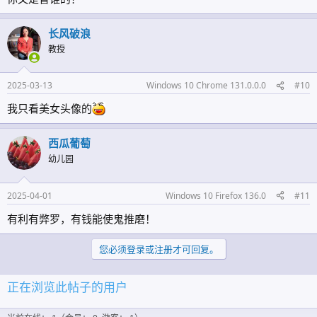
长风破浪
关于寄宿制学校晚自习是否因纳入常规教学管理而取消教师补贴的问
教授
题，需要从政策法规、教育实践和教师权益三个维度进行具体辨析，以
下为专业分析：
2025-03-13
Windows 10 Chrome 131.0.0.0
#10
---
### **一、政策法规层面的界定**
我只看美女头像的
1. **常规教学 ≠ 无偿劳动**
根据《教师法》第六条和《中小学教师工作量标准指导意见》，教师法
定工作时间每日不超过8小时。寄宿制学校晚自习通常超过此标准：
西瓜葡萄
- **例**：某寄宿中学教师日间授课6课时（4.5小时），晚自习2小时值
幼儿园
守已构成超时工作
- **法理依据**：教育部等八部门《关于进一步激发中小学办学活力的
若干意见》（教基〔2020〕7号）明确要求"合理核定教师承担课后服务
2025-04-01
Windows 10 Firefox 136.0
#11
等工作量"
有利有弊罗，有钱能使鬼推磨！
2. **特殊工时认定**
教育部《义务教育学校管理标准》规定，寄宿制学校可实行"综合计算
您必须登录或注册才可回复。
工时制"，但需满足：
- 周平均工作时间不超过44小时
- 超时部分应依法支付加班费或安排调休
正在浏览此帖子的用户
---