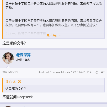
关于乡镇中学晚自习是否应纳入课后延时服务的问题，常规教学 ≠ 无偿
劳动。
关于乡镇中学晚自习是否应纳入课后延时服务的问题，需从多角度综合
权衡，既要保障教育公平，也要维护教师权益。以下分点阐述建议：
### 一、政策定位与价值平衡
点击展开...
1. **明确晚自习性质**：需区分晚自习属于"教学管理"还是"课后服
务"。若定义为后者，则应符合《关于进一步减轻义务教育阶段学生作
这是哪的文件？
业负担和校外培训负担的意见》中"自愿参与、公益属性"原则，避免变
相延长法定工作时间。
老谋深算
2. **差异化实施方案**：乡镇中学普遍存在寄宿需求（教育部2022年
小学五年级
数据显示农村寄宿生超2900万），建议分类管理：
- 寄宿制学校：晚自习应纳入常规教学管理
- 走读制学校：参照课后服务政策执行
2025-03-13
Android Chrome Mobile 122.0.6261.119
#7
### 二、财政保障机制
清心 说:
1. **经费分担模式**：建立"中央转移支付+省级统筹+县级配套"三级保
这是哪的文件？
障体系。参考课后服务经费标准（多数地区2-4元/课时），建议：
- 基础补贴：按晚自习时长核算（如每晚2课时）
不懂就问Deepseek
- 偏远地区津贴：叠加20%-30%艰苦边远系数
2. **非货币补偿**：推广"弹性调休+培训积分+职称倾斜"等组合激励，