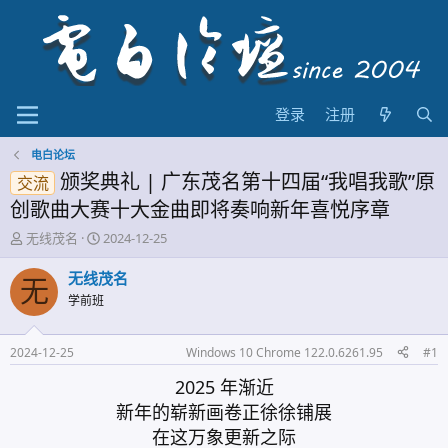
登录
注册
电白论坛
颁奖典礼 | 广东茂名第十四届“我唱我歌”原
交流
创歌曲大赛十大金曲即将奏响新年喜悦序章
主
开
无线茂名
2024-12-25
题
始
发
时
无线茂名
无
起
间
学前班
人
2024-12-25
Windows 10 Chrome 122.0.6261.95
#1
2025 年渐近
新年的崭新画卷正徐徐铺展
在这万象更新之际