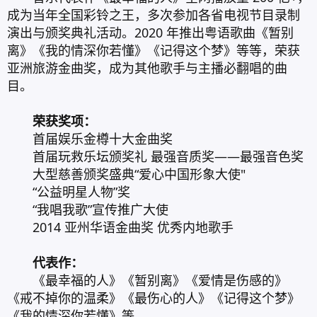
成为当年全国彩铃之王，多次参加各省电视节目录制
演出与颁奖典礼活动。2020 年推出粤语歌曲《暂别
离》《我的情深你若懂》《记得这个梦》等等，荣获
亚洲旅游金曲奖，成为其他歌手与主播必翻唱的曲
目。
荣获奖项：
首届娱乐金樽十大金曲奖
首届玩救乐坛颁奖礼 最强音质奖——最强音色奖
大型慈善颁奖盛典“爱心中国形象大使"
“公益明星人物”奖
“我唱我歌”宣传推广大使
2014 亚州华语金曲奖 优秀内地歌手
代表作：
《最幸福的人》《暂别离》《爱情是伤感的》
《戒不掉你的温柔》《最伤心的人》《记得这个梦》
《我的情深你若懂》等。