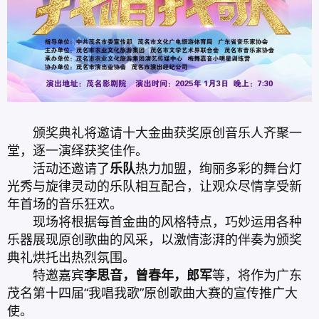
颁奖典礼将邀请十大金曲获奖原创音乐人齐聚一
堂，逐一演绎获奖佳作。
活动还邀请了
乐队
热力加盟，绚丽多彩的舞台灯
光秀与旋律灵动的乐队相互配合，让观众尽情享受新
年首场的音乐狂欢。
现场将根据每首金曲的风格特点，巧妙运用各种
乐器展现原创歌曲的风采，以激情澎湃的伴奏为颁奖
典礼烘托出热烈氛围。
特邀嘉宾
李思音，曾春年，郎军
等，将作为广东
茂名第十四届“我唱我歌”原创歌曲大赛的宣传推广大
使。