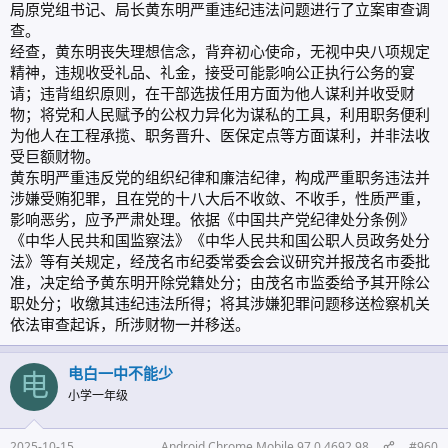
局原党组书记、局长黄东明严重违纪违法问题进行了立案审查调
查。
经查，黄东明丧失理想信念，背弃初心使命，无视中央八项规定
精神，违规收受礼品、礼金，接受可能影响公正执行公务的宴
请；违背组织原则，在干部选拔任用方面为他人谋利并收受财
物；将党和人民赋予的公权力异化为谋私的工具，利用职务便利
为他人在工程承揽、职务晋升、医保定点等方面谋利，并非法收
受巨额财物。
黄东明严重违反党的组织纪律和廉洁纪律，构成严重职务违法并
涉嫌受贿犯罪，且在党的十八大后不收敛、不收手，性质严重，
影响恶劣，应予严肃处理。依据《中国共产党纪律处分条例》
《中华人民共和国监察法》《中华人民共和国公职人员政务处分
法》等有关规定，经茂名市纪委常委会会议研究并报茂名市委批
准，决定给予黄东明开除党籍处分；由茂名市监委给予其开除公
职处分；收缴其违纪违法所得；将其涉嫌犯罪问题移送检察机关
依法审查起诉，所涉财物一并移送。
电白一中不能少
电
小学一年级
2025-10-15
Android Chrome Mobile 97.0.4692.98
#960