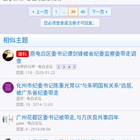
上一页
1
…
39
40
下一页
您必须登录或注册才可回复。
相似主题
原电白区委书记谭剑锋被省纪委监察委带走调
爆料
查
马甲的马甲
电白论坛
2
3
4
5
回复
116
2025-01-22
化州市纪委书记陈重光常以“与朱明国有关系”自居,
蓝
被广东省纪委带走
蓝轩
电白论坛
回复
10
2014-12-03
广州花都区委书记被带走,与万庆良共事四年
yake
电白论坛
回复
0
2014-08-06