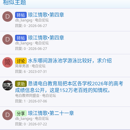
相似主题
琅江情歌•第四章
转帖
D
db_liangxg
电白论坛
回复
0
2026-06-27
琅江情歌•第四章
转帖
D
db_liangxg
电白论坛
回复
0
2026-06-27
水东哪间游泳池学游泳比较好，求介绍
讨论
简
简单男孩
电白论坛
回复
6
2023-07-31
恳请电白教育局把本区各学校2026年的高考
求助
成绩信息公开，这是152万老百姓的知情权。
电白教师同盟会
电白论坛
回复
1
2026-07-06
琅江情歌•第二十一章
分享
D
db_liangxg
电白论坛
回复
0
2026-07-22