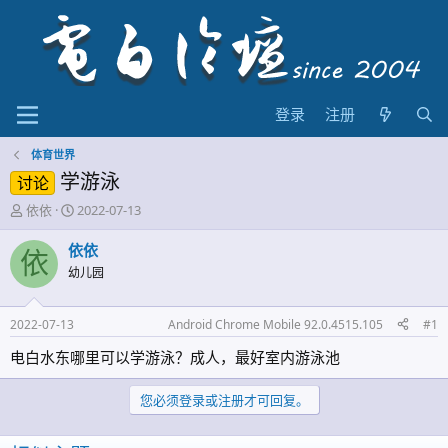
登录
注册
体育世界
学游泳
讨论
主
开
依依
2022-07-13
题
始
发
时
依依
依
起
间
幼儿园
人
2022-07-13
Android Chrome Mobile 92.0.4515.105
#1
电白水东哪里可以学游泳？成人，最好室内游泳池
您必须登录或注册才可回复。