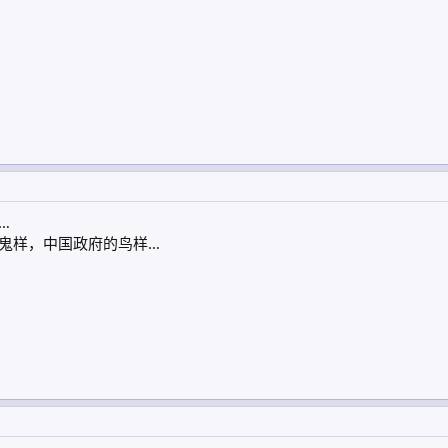
…
鬼样，中国政府的鸟样…