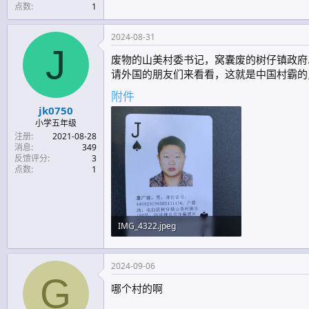
点数
1
2024-08-31
J
废物的山美村委书记，窝囊废的树仔镇政府
请外国的朋友们来看看，这就是中国村霸的
附件
jk0750
小学五年级
注册
2021-08-28
消息
349
反馈评分
3
点数
1
IMG_4322.jpeg
386.1 KB · 查看: 615
2024-09-06
G
哪个村的啊