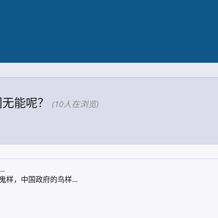
门无能呢？
(10人在浏览)
…
鬼样，中国政府的鸟样…