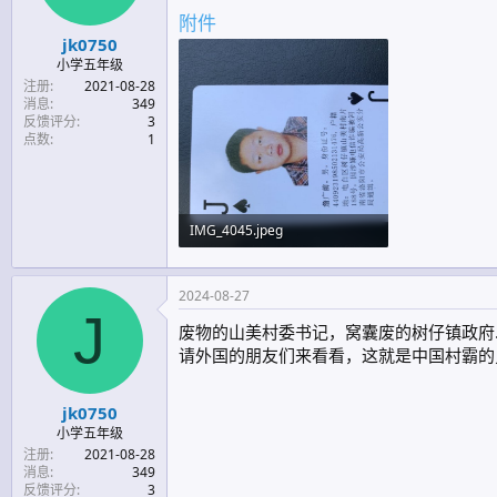
附件
jk0750
小学五年级
注册
2021-08-28
消息
349
反馈评分
3
点数
1
IMG_4045.jpeg
685.7 KB · 查看: 562
2024-08-27
J
废物的山美村委书记，窝囊废的树仔镇政府
请外国的朋友们来看看，这就是中国村霸的
jk0750
小学五年级
注册
2021-08-28
消息
349
反馈评分
3