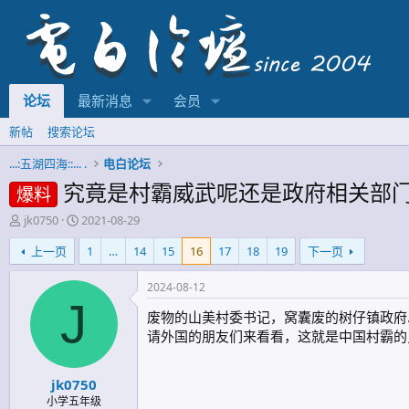
论坛
最新消息
会员
新帖
搜索论坛
...:五湖四海::... .
电白论坛
究竟是村霸威武呢还是政府相关部
爆料
主
开
jk0750
2021-08-29
题
始
上一页
1
…
14
15
16
17
18
19
下一页
发
时
起
间
人
2024-08-12
J
废物的山美村委书记，窝囊废的树仔镇政府
请外国的朋友们来看看，这就是中国村霸的
jk0750
小学五年级