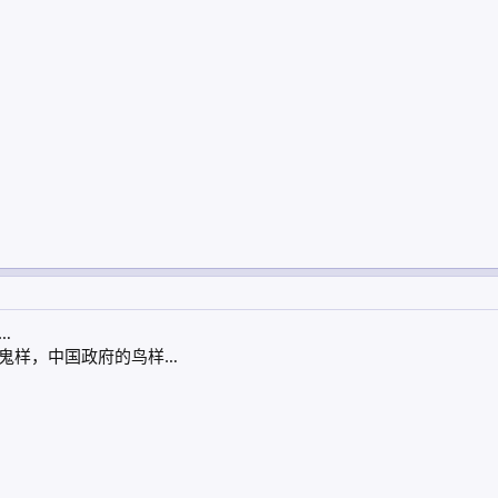
…
鬼样，中国政府的鸟样…