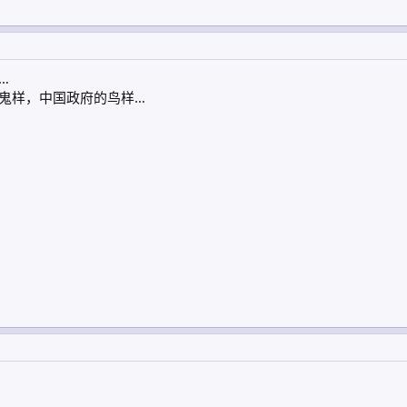
…
鬼样，中国政府的鸟样…