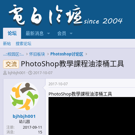
论坛
最新消息
会员
新帖
搜索论坛
...::校园区::...
怀旧板块
Photoshop讨论区
PhotoShop教學課程油漆桶工具
交流
主
开
bjhbjh001
2017-10-07
题
始
发
时
2017-10-07
起
间
PhotoShop教學課程油漆桶工具
人
bjhbjh001
幼儿园
注册
2017-09-11
消息
15