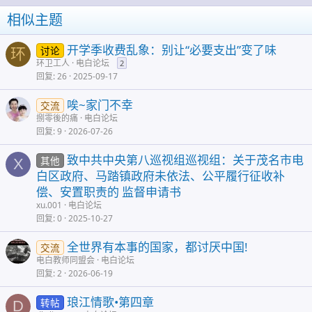
相似主题
开学季收费乱象：别让“必要支出”变了味
讨论
环
环卫工人
电白论坛
2
回复
26
2025-09-17
唉~家门不幸
交流
捌零後的痛
电白论坛
回复
9
2026-07-26
致中共中央第八巡视组巡视组：关于茂名市电
其他
X
白区政府、马踏镇政府未依法、公平履行征收补
偿、安置职责的 监督申请书
xu.001
电白论坛
回复
0
2025-10-27
全世界有本事的国家，都讨厌中国!
交流
电白教师同盟会
电白论坛
回复
2
2026-06-19
琅江情歌•第四章
转帖
D