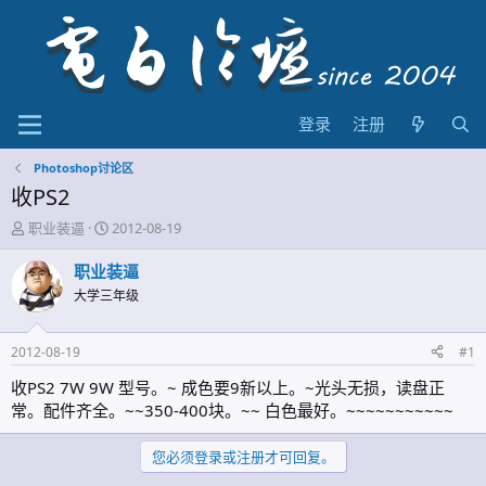
登录
注册
Photoshop讨论区
收PS2
主
开
职业装逼
2012-08-19
题
始
发
时
职业装逼
起
间
大学三年级
人
2012-08-19
#1
收PS2 7W 9W 型号。~ 成色要9新以上。~光头无损，读盘正
常。配件齐全。~~350-400块。~~ 白色最好。~~~~~~~~~~~
您必须登录或注册才可回复。